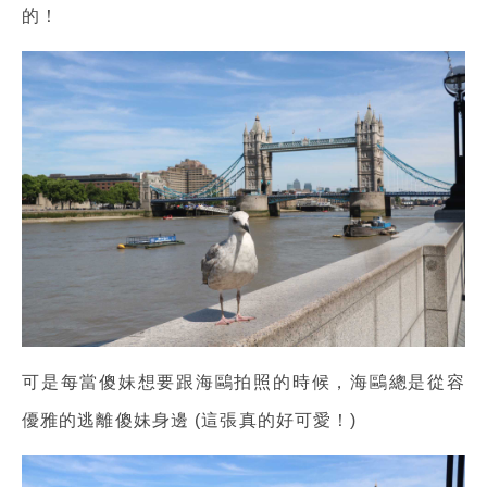
的！
可是每當傻妹想要跟海鷗拍照的時候，海鷗總是從容
優雅的逃離傻妹身邊 (這張真的好可愛！)