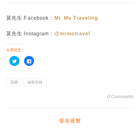
莫先生 Facebook：
Mr. Mo Traveling
莫先生 Instagram：
@mrmotravel
分享此文：
分
按
享
一
到
下
Twitter(在
以
新
分
視
享
窗
至
英國
倫敦塔橋
中
Facebook(在
開
新
啟)
視
0 Comments
窗
中
開
啟)
發表迴響