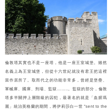
倫敦塔其實也不是一座塔，他是一座王室城堡。雖然
名義上為王室城堡，但從十六世紀就沒有君王把這裡
當作居所了。取而代之的功能非常多，曾經是堡壘、
軍械庫、國庫、刑場、監獄……..。監獄的部分，倫敦
塔多半關押上層階級的囚犯，最著名的就是「血腥瑪
麗」統治英格蘭的期間，將伊莉莎白一世 “sent to the