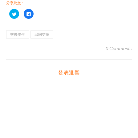
分享此文：
分
按
享
一
到
下
Twitter(在
以
新
分
視
享
窗
至
交換學生
出國交換
中
Facebook(在
開
新
啟)
視
0 Comments
窗
中
開
啟)
發表迴響