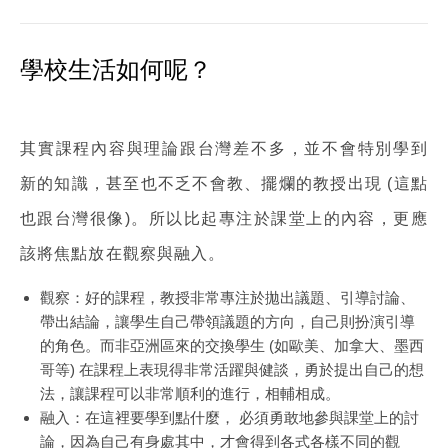
學校生活如何呢？
其實課程內容與理論跟台灣差不多，並不會特別學到
新的知識，甚至也不乏不會教、擺爛的教授出現 (這點
也跟台灣很像)。所以比起專注於課堂上的內容，更應
該將焦點放在觀察與融入。
觀察：好的課程，教授非常專注於
拋出議題、引導討論、
帶出結論
，讓學生自己帶領議題的方向，自己則扮演引導
的角色。而非亞洲區來的交換學生 (如歐美、加拿大、墨西
哥等) 在課程上表現得非常活躍與健談，勇於提出自己的想
法，讓課程可以非常順利的進行，相輔相成。
融入：在這裡要學到點什麼， 必須勇敢地
參與課堂上的討
論
，因為自己有身處其中，才會得到各式各樣不同的觀