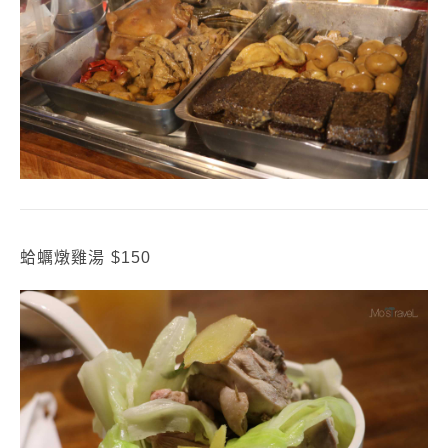
蛤蠣燉雞湯 $150