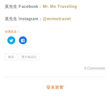
莫先生 Facebook：
Mr. Mo Traveling
莫先生 Instagram：
@mrmotravel
分享此文：
分
按
享
一
到
下
Twitter(在
以
新
分
視
享
窗
至
雞湯
雙月食品社
中
Facebook(在
開
新
啟)
視
0 Comments
窗
中
開
啟)
發表迴響