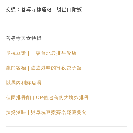
交通：善導寺捷運站二號出口附近
善導寺美食特輯：
阜杭豆漿 | 一窺台北最排早餐店
龍門客棧 | 濃濃港味的宵夜餃子館
以馬內利鮮魚湯
佳園排骨麵 | CP值超高的大塊炸排骨
辣媽滷味 | 與阜杭豆漿齊名隱藏美食