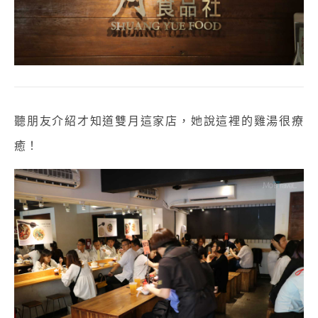
聽朋友介紹才知道雙月這家店，她說
這裡的雞湯很療
癒！