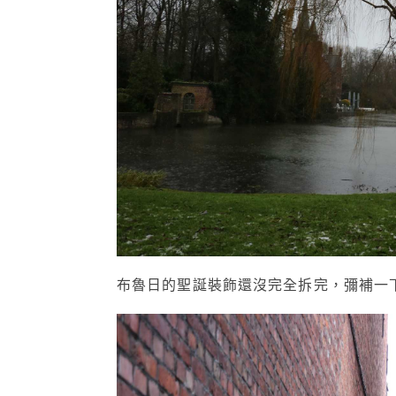
布魯日的聖誕裝飾還沒完全拆完，
彌補一