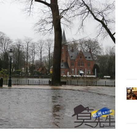
從
前
前
現職
邀
聯