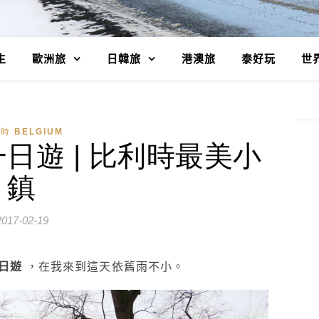
生
歐洲旅
日韓旅
港澳旅
泰好玩
世
時 BELGIUM
一日遊 | 比利時最美小
鎮
2017-02-19
日遊
，
在我來到這天依舊雨不小。